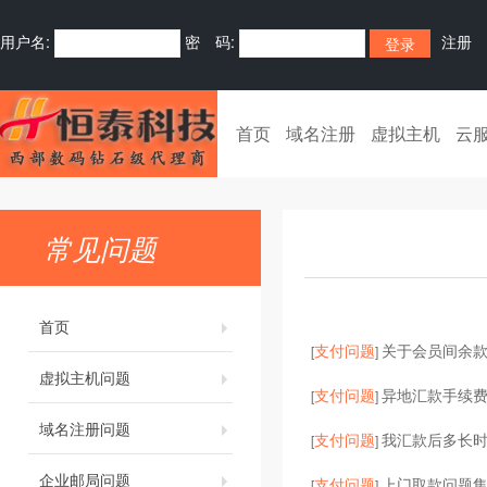
用户名:
密 码:
注册
首页
域名注册
虚拟主机
云
常见问题
首页
支付问题
关于会员间余
[
]
虚拟主机问题
支付问题
异地汇款手续
[
]
域名注册问题
支付问题
我汇款后多长
[
]
企业邮局问题
支付问题
上门取款问题
[
]