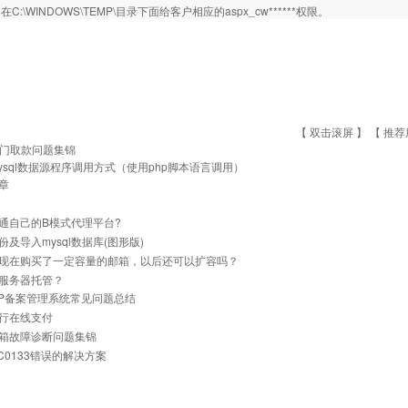
C:\WINDOWS\TEMP\目录下面给客户相应的aspx_cw******权限。
【 双击滚屏 】 【
推荐
门取款问题集锦
ysql数据源程序调用方式（使用php脚本语言调用）
章
通自己的B模式代理平台?
份及导入mysql数据库(图形版)
现在购买了一定容量的邮箱，以后还可以扩容吗？
服务器托管？
与IP备案管理系统常见问题总结
行在线支付
箱故障诊断问题集锦
0C0133错误的解决方案