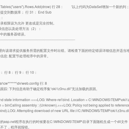
.Tables("users").Rows.Add(drow) 行 28： '以上代码为DataSet增加一个新的列； 行 
交到数据库； 行 31： End Sub
法：
录权限设为允许 更改或是完全控制。
t错误信息以及处理方法（2）：
程序中的服务器错误。
------------------------------------------------------------------
处理向该请求提供服务所需的配置文件时出错。请检查下面的特定错误详细信息并适当
信息: 配置节处理程序中的异常。
7： 行 8： 行 9： 行 10：
r\cw******\dv\web.config 行: 8
踪: 下列信息有助于确定程序集“oki1z3nu.dll”无法加载的原因。
ind state information ===LOG: Where-ref bind. Location = C:\WINDOWS\TEMP\oki
h = binCalling assembly : (Unknown).===LOG: Policy not being applied to reference at
bind).LOG: Attempting download of new URL
file:
///C:/WINDOWS/TEMP/oki1z3nu.dll
asp.net程序在执行的时候要在C:\WINDOWS\TEMP\目录下面随机生成一个dll文件
成不了，程序就报错。