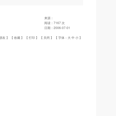
来源：
阅读：
7167
次
日期：
2006-07-01
朋友
】 【
收藏
】 【
打印
】 【
关闭
】 【 字体：
大
中
小
】