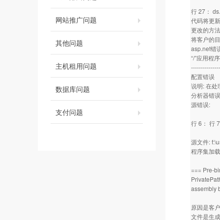
行 27： ds
网站推广问题
代码将更新提
更改的方
将客户的目
其他问题
asp.ne
“/”应用
主机租用问题
--------------
配置错误
说明: 在
数据库问题
分析器错误
源错误:
支付问题
行 6： 行 
源文件: f:\us
程序集加载跟
=== Pre-b
PrivatePat
assembly 
原因是客户的
文件是生