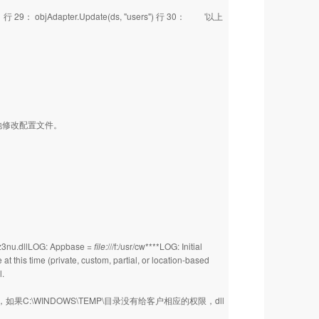
29： objAdapter.Update(ds, "users") 行 30： '以上
地修改配置文件。
1z3nu.dllLOG: Appbase =
file:
///f:/usr/cw****LOG: Initial
 this time (private, custom, partial, or location-based
.
，如果C:\WINDOWS\TEMP\目录没有给客户相应的权限，dll