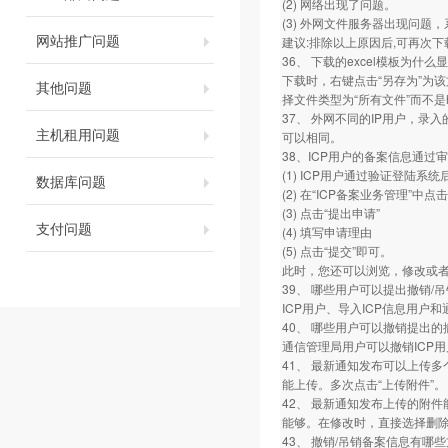
(2) 网络出现了问题。
(3) 外网文件服务器出现问题
网站推广问题
建议:排除以上原因后,可再次
36、 下载的excel模板为什
下载时，右键点击“另存为”为该
其他问题
择文件类型为“所有文件”而不是
37、 外网不同的IP用户，录
主机租用问题
可以相同。
38、ICP用户的备案信息通过
(1) ICP用户通过验证登陆系
数据库问题
(2) 在“ICP备案业务管理”中
(3) 点击“提出申请”
支付问题
(4) 填写申请理由
(5) 点击“提交”即可。
此时，您还可以浏览，修改或
39、 哪些用户可以提出撤销/
ICP用户、导入ICP信息用户
40、 哪些用户可以撤销提出的
通信管理局用户可以撤销ICP
41、 最新通知发布可以上传
能上传。多次点击“上传附件”。
42、 最新通知发布上传的附件
能够。在修改时，直接选择删
43、 撤销/吊销备案信息有哪