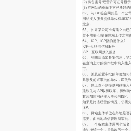
(2) 将备案号/经营许可证
(3) 在网站的页面下方已放好的经
62、 与ICP签合同的是一个
网站接入服务提供单位框:填写与
北京)
63、 如果某公司准备建立自
暂不需要,但要在网站上传之前
64、 ICP、ISP指的是什么?
ICP--互联网信息服务
ISP—互联网接入服务
65、 登陆后添加备案信息，
在查询上方的操作框中填入接入
可。
66、 涉及前置审批的单位如何
凡涉及前置审批的单位，应先到
67、 网上查不到提供网站接入
建议先与ISP取得联系，得到
其添加该网站接入单位的ISP。
如果是跨省经营的情况，仍需
ISP。
68、 网站主体单位在外地是否
需要。由当地通信管理局审批
69、 一个备案主体用两个域名
通知撤销一个，并修改另一个