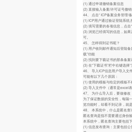
(1) 通过申请撤销备案信息
(2) 直接输入备案/许可证号撤
44、 点击“ ICP备案业务管
(1) ICP用户通过验证登陆系
(2) 填写需要的各项信息，点击“下
(3) 浏览已经填写的信息，如
可。
45、 怎样得到证书呢？
(1) 用户收到邮件通知后登陆
载”功能
(2) 找到要下载证书的那条备案
(3) 在“下载证书”栏中右键
46、 导入ICP信息用户导入
可能有以下几个原因：
(1) 使用的模板与给定的模板不
(2) 导入文件中（通常是exce
47、 为什么导入后，要做修
为了保证数据的安全性，每隔
览功能时，却看不到记录，就
48、 本系统中，什么是匿名
匿名查询是指不需要通过身份
本系统中，匿名查询主要包括
(1) 信息发布查询：主要包