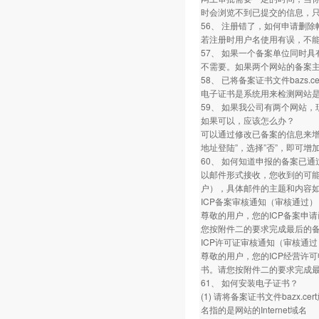
时会浏览不到已提交的信息，
56、 注册错了，如何申请删除
若注册时用户名使用有误，不
57、 如果一个备案单位同时
不需要。如果两个网站的备案
58、 已将备案证书文件bazs.
电子证书是系统用来检测网站
59、 如果我公司有两个网站
如果可以，应该怎么办？
可以通过修改已备案的信息来增
地址登陆”，选择”否”，即可增
60、 如何知道申报的备案已通
以邮件形式接收，您收到的可能是
户），具体邮件的主题和内容如
ICP备案审核通知（审核通过）
尊敬的用户，您的ICP备案申请
您按附件二的要求完成最后的备
ICP许可证审核通知（审核通过
尊敬的用户，您的ICP经营许可
书。请您按附件二的要求完成最
61、 如何安装电子证书？
(1) 请将备案证书文件bazx.cer
名指的是网站的Internet域名