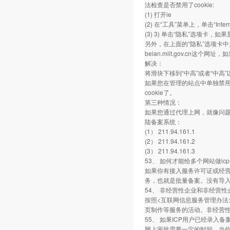
法检查是否禁用了cookie:
(1) 打开ie
(2) 在“工具”菜单上，单击“Inter
(3) 3) 单击“隐私”选项卡，
另外，在上面的“隐私”选项卡
beian.miit.gov.cn这
解决：
将滑块下移到“中高”或者“中高
如果您在管理的站点中单独禁用了be
cookie了。
第三种情况：
如果您通过代理上网，就像问题
陆备案系统：
(1） 211.94.161.1
(2） 211.94.161.2
(3） 211.94.161.3
53、 如何才能给多个网站做i
如果你有接入服务许可证或经营
务，也就是批量备案。没有导
54、 非经营性企业和非经营
按照<互联网信息服务管理办法
页制作等服务的活动。非经营
55、 如果ICP用户已经录
网上审批需要一定的时间，当