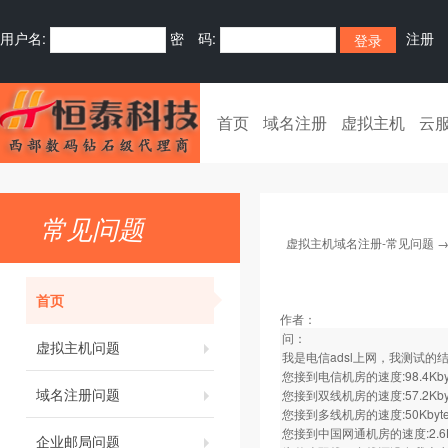
用户名:
密 码:
注册
首页
域名注册
虚拟主机
云
常见问题
虚拟主机域名注册-常见问题
首页
作者：
问：
虚拟主机问题
我是电信adsl上网，我测试的
您接到电信机房的速度:98.4Kby
域名注册问题
您接到双线机房的速度:57.2Kby
您接到多线机房的速度:50Kbyte
您接到中国网通机房的速度:2.6Kb
企业邮局问题