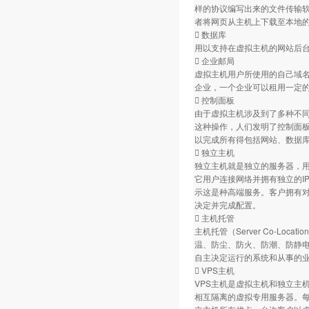
样的协议编写出来的文件传输软
者将网页从主机上下载至本地
 数据库
用以支持在虚拟主机的网站后台数
 企业邮局
虚拟主机用户所使用的自己域
企业，一个企业可以租用一定的
 控制面板
由于虚拟主机涉及到了多种不
这种操作，人们发明了控制面
以完成所有得包括网站、数据库
 独立主机
独立主机就是独立的服务器，
它用户连接网络并拥有独立的I
示这是种高端服务。客户拥有
决定并完成配置。
 主机托管
主机托管（Server Co-L
温、防尘、防火、防潮、防静
自主决定运行的系统和从事的业
 VPS主机
VPS主机是虚拟主机和独立主机
相互隔离的虚拟专用服务器。每