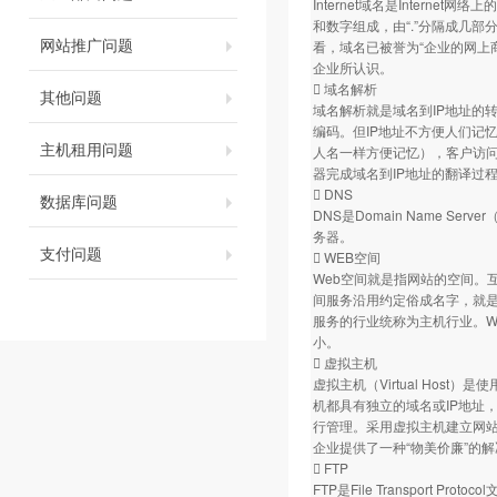
Internet域名是Inter
和数字组成，由“.”分隔成几部分
网站推广问题
看，域名已被誉为“企业的网上
企业所认识。
 域名解析
其他问题
域名解析就是域名到IP地址的
编码。但IP地址不方便人们记
主机租用问题
人名一样方便记忆），客户访
器完成域名到IP地址的翻译过
 DNS
数据库问题
DNS是Domain Name 
务器。
支付问题
 WEB空间
Web空间就是指网站的空间。
间服务沿用约定俗成名字，就是
服务的行业统称为主机行业。W
小。
 虚拟主机
虚拟主机（Virtual Ho
机都具有独立的域名或IP地址，具
行管理。采用虚拟主机建立网站
企业提供了一种“物美价廉”的
 FTP
FTP是File Transport P