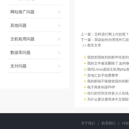
网站推广问题
其他问题
上一篇：
怎样进行网上付款呢？
主机租用问题
下一篇：
我该如何办理境外汇款
>> 相关文章
数据库问题
我想把我收到的邮件转发到我
我的文件被误删除了,如何
支付问题
我司Linux虚拟主机用ph
异地汇款手续费费率
我的邮箱不能接收国外的邮
电子商务利器PHP
你们的空间支持多少人在线
为什么要注册简体中文国际
关于我们
|
联系我们
|
付款